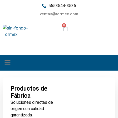
5553544-3535
ventas@tormex.com
0
¿Quiénes somos?
Productos de
Fábrica
Soluciones directas de
origen con calidad
garantizada.