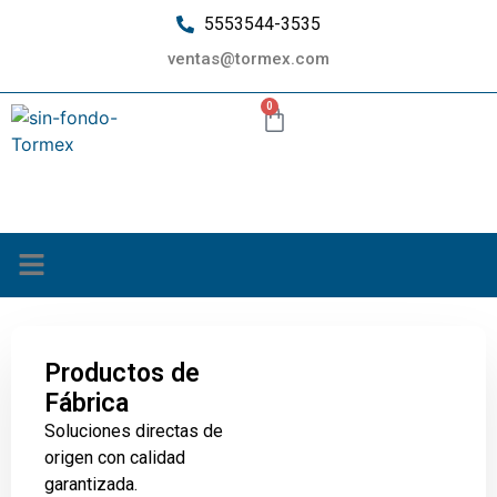
5553544-3535
ventas@tormex.com
0
¿Quiénes somos?
Productos de
Fábrica
Soluciones directas de
origen con calidad
garantizada.