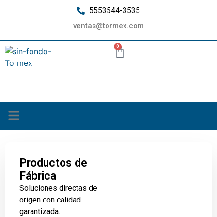
5553544-3535
ventas@tormex.com
0
¿Quiénes somos?
Productos de
Fábrica
Soluciones directas de
origen con calidad
garantizada.