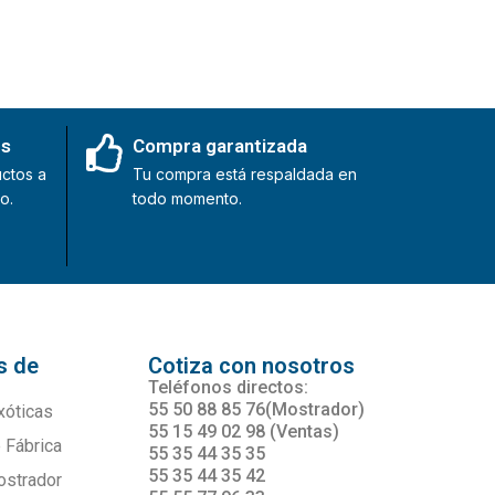
es
Compra garantizada
ctos a
Tu compra está respaldada en
o.
todo momento.
s de
Cotiza con nosotros
s
Teléfonos directos:
55 50 88 85 76(Mostrador)
xóticas
55 15 49 02 98 (Ventas)
 Fábrica
55 35 44 35 35
55 35 44 35 42
ostrador