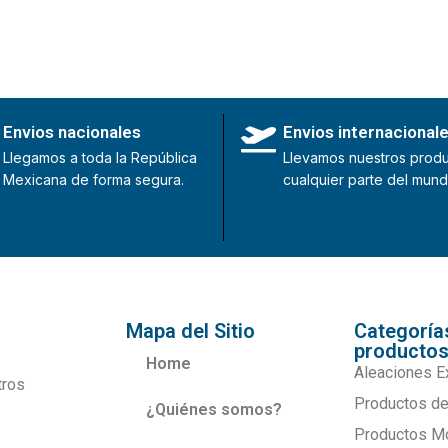
Envios nacionales
Envios internacional
Llegamos a toda la República
Llevamos nuestros produ
Mexicana de forma segura.
cualquier parte del mund
Mapa del Sitio
Categoría
producto
Home
Aleaciones E
tros
Productos de
¿Quiénes somos?
Productos M