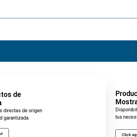
Produ
tos de
Mostr
a
Disponibi
s directas de origen
tus neces
d garantizada.
ui
Click aq