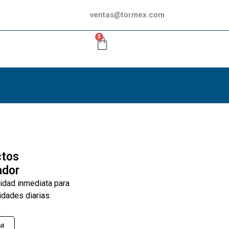
ventas@tormex.com
0
ctos
ador
lidad inmediata para
idades diarias.
ui