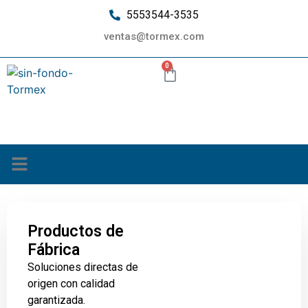
5553544-3535
ventas@tormex.com
0
¿Quiénes somos?
Productos de
Fábrica
Soluciones directas de
origen con calidad
garantizada.