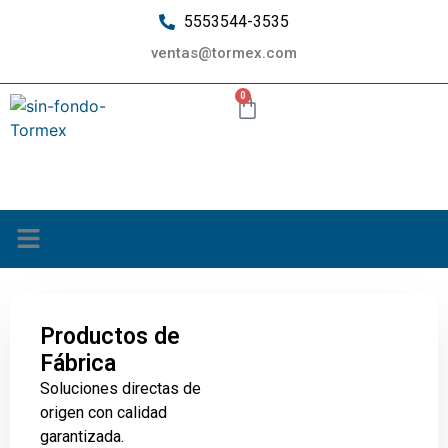
5553544-3535
ventas@tormex.com
0
¿Quiénes somos?
Productos de
Fábrica
Soluciones directas de
origen con calidad
garantizada.