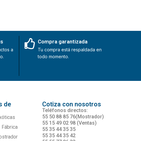
es
Compra garantizada
ctos a
Tu compra está respaldada en
o.
todo momento.
s de
Cotiza con nosotros
s
Teléfonos directos:
55 50 88 85 76(Mostrador)
xóticas
55 15 49 02 98 (Ventas)
 Fábrica
55 35 44 35 35
55 35 44 35 42
ostrador