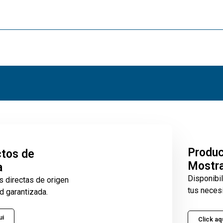
Produ
tos de
Mostr
a
Disponibi
s directas de origen
tus neces
d garantizada.
ui
Click aq