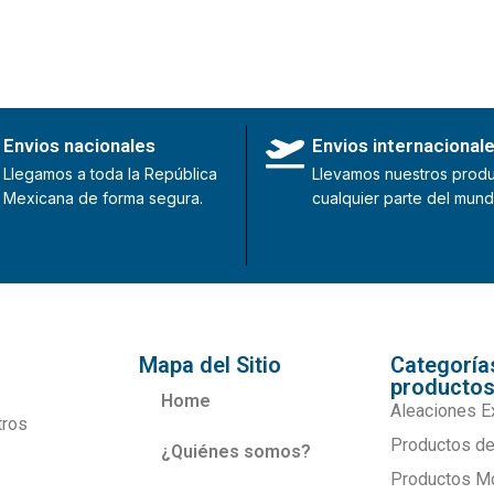
Envios nacionales
Envios internacional
Llegamos a toda la República
Llevamos nuestros produ
Mexicana de forma segura.
cualquier parte del mund
Mapa del Sitio
Categoría
producto
Home
Aleaciones E
tros
Productos de
¿Quiénes somos?
Productos M