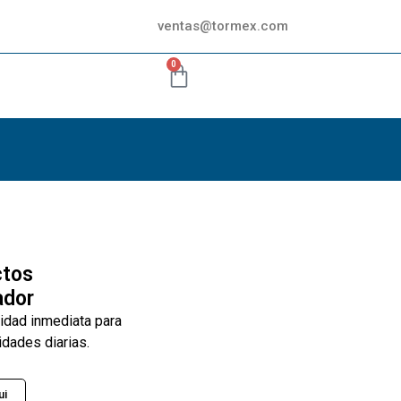
ventas@tormex.com
0
ctos
ador
lidad inmediata para
idades diarias.
ui