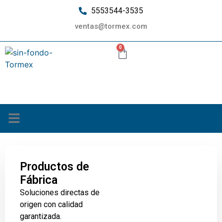
5553544-3535
ventas@tormex.com
0
¿Quiénes somos?
Productos de
Fábrica
Soluciones directas de
origen con calidad
garantizada.