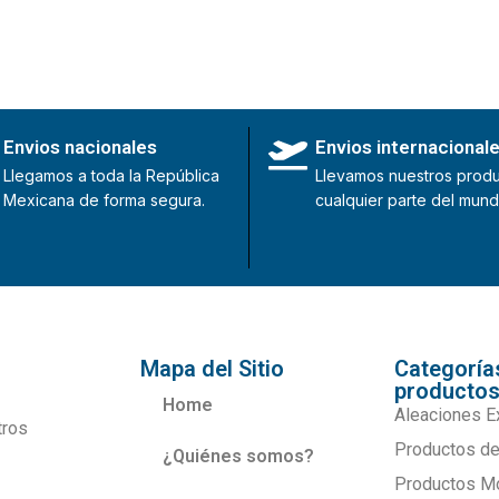
Envios nacionales
Envios internacional
Llegamos a toda la República
Llevamos nuestros produ
Mexicana de forma segura.
cualquier parte del mund
Mapa del Sitio
Categoría
producto
Home
Aleaciones E
tros
Productos de
¿Quiénes somos?
Productos M