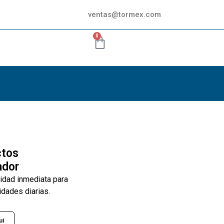
ventas@tormex.com
0
ctos
ador
lidad inmediata para
idades diarias.
ui