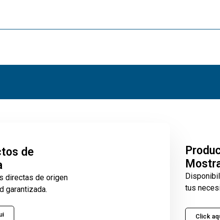
Produ
tos de
Mostr
a
Disponibi
s directas de origen
tus neces
d garantizada.
ui
Click aq