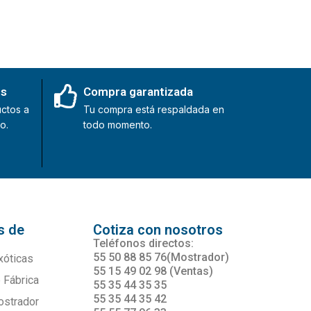
es
Compra garantizada
ctos a
Tu compra está respaldada en
o.
todo momento.
s de
Cotiza con nosotros
s
Teléfonos directos:
55 50 88 85 76(Mostrador)
xóticas
55 15 49 02 98 (Ventas)
 Fábrica
55 35 44 35 35
55 35 44 35 42
ostrador