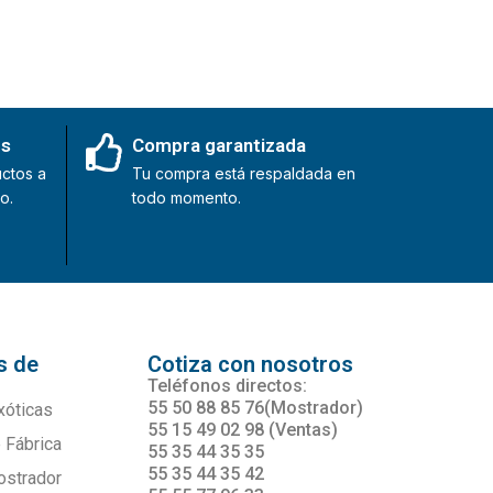
es
Compra garantizada
ctos a
Tu compra está respaldada en
o.
todo momento.
s de
Cotiza con nosotros
s
Teléfonos directos:
55 50 88 85 76(Mostrador)
xóticas
55 15 49 02 98 (Ventas)
 Fábrica
55 35 44 35 35
55 35 44 35 42
ostrador