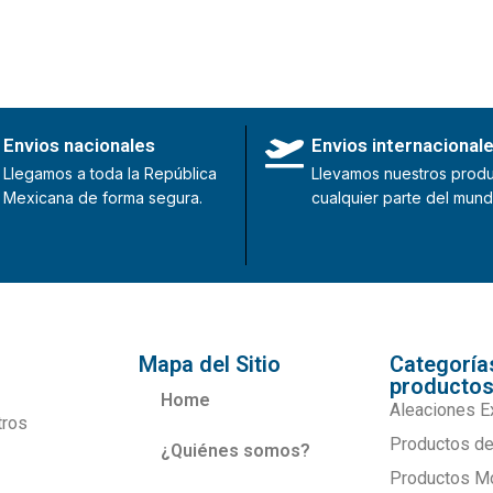
Envios nacionales
Envios internacional
Llegamos a toda la República
Llevamos nuestros produ
Mexicana de forma segura.
cualquier parte del mund
Mapa del Sitio
Categoría
producto
Home
Aleaciones E
tros
Productos de
¿Quiénes somos?
Productos M