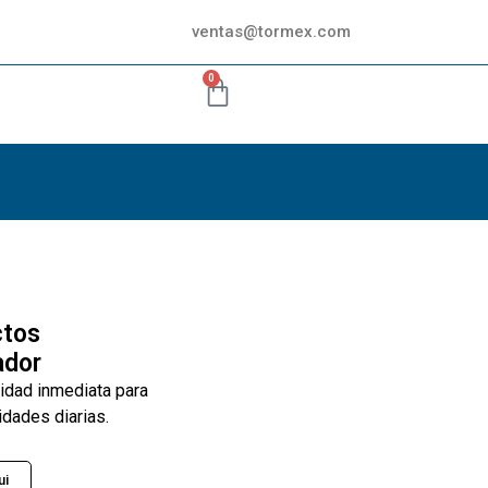
ventas@tormex.com
0
ctos
ador
lidad inmediata para
idades diarias.
ui