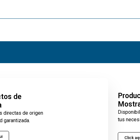
Produ
tos de
Mostr
a
Disponibi
s directas de origen
tus neces
d garantizada.
ui
Click aq