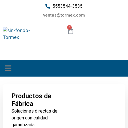
5553544-3535
ventas@tormex.com
0
¿Quiénes somos?
Productos de
Fábrica
Soluciones directas de
origen con calidad
garantizada.