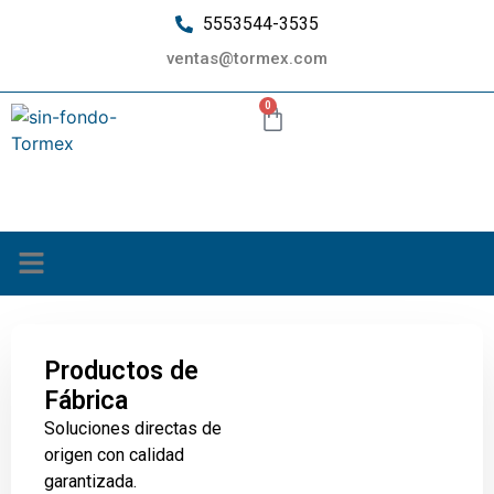
5553544-3535
ventas@tormex.com
0
¿Quiénes somos?
Productos de
Fábrica
Soluciones directas de
origen con calidad
garantizada.