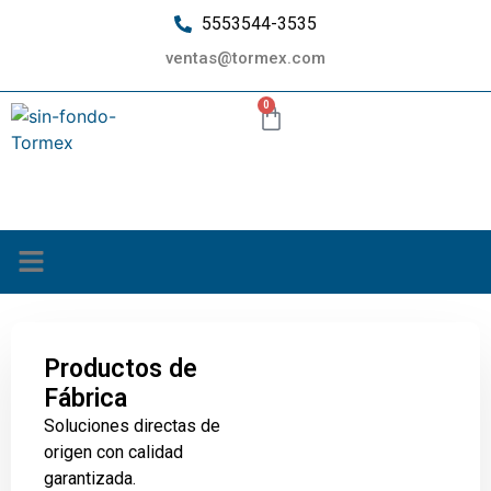
5553544-3535
ventas@tormex.com
0
¿Quiénes somos?
Productos de
Fábrica
Soluciones directas de
origen con calidad
garantizada.