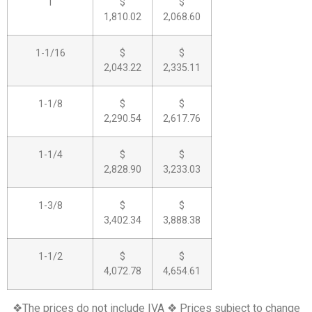
1
$
$
1,810.02
2,068.60
1-1/16
$
$
2,043.22
2,335.11
1-1/8
$
$
2,290.54
2,617.76
1-1/4
$
$
2,828.90
3,233.03
1-3/8
$
$
3,402.34
3,888.38
1-1/2
$
$
4,072.78
4,654.61
❖The prices do not include IVA ❖ Prices subject to change