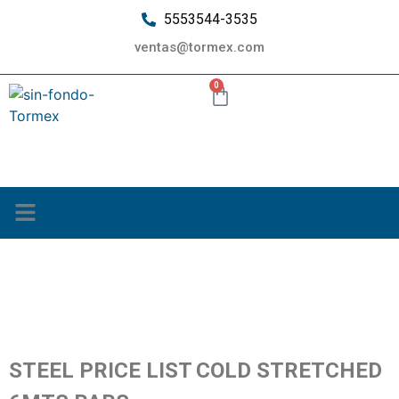
5553544-3535
ventas@tormex.com
0
¿Quiénes somos?
New Cold Drawn
Steel Line
STEEL PRICE LIST
COLD STRETCHED