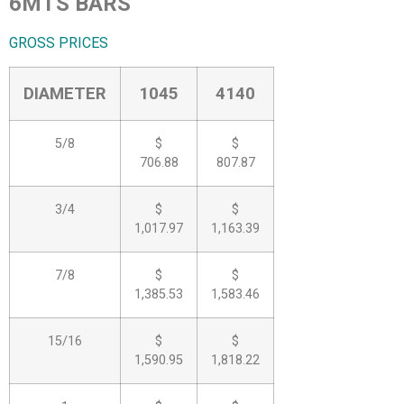
6MTS BARS
GROSS PRICES
DIAMETER
1045
4140
5/8
$
$
706.88
807.87
3/4
$
$
1,017.97
1,163.39
7/8
$
$
1,385.53
1,583.46
15/16
$
$
1,590.95
1,818.22