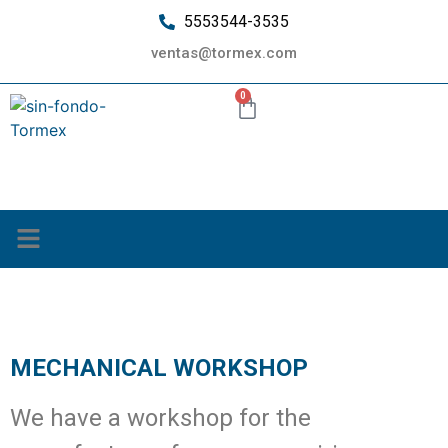
5553544-3535
ventas@tormex.com
0
¿Quiénes somos?
mechanical workshop
MECHANICAL WORKSHOP
We have a workshop for the