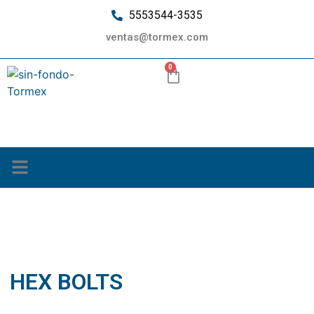
5553544-3535
ventas@tormex.com
0
¿Quiénes somos?
HEX BOLTS
HEX BOLTS
septiembre 24, 2019