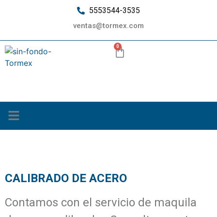
5553544-3535
ventas@tormex.com
0
¿Quiénes somos?
Calibrado de Acero
CALIBRADO DE ACERO
Contamos con el servicio de maquila